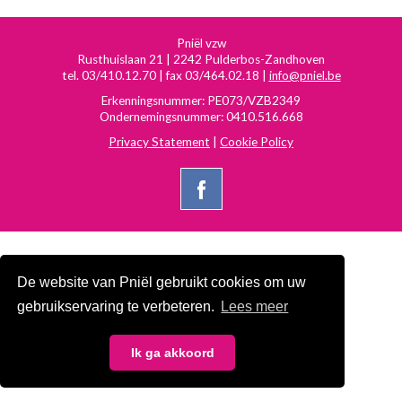
Pniël vzw
Rusthuislaan 21 | 2242 Pulderbos-Zandhoven
tel. 03/410.12.70 | fax 03/464.02.18 |
info@pniel.be
Erkenningsnummer: PE073/VZB2349
Ondernemingsnummer: 0410.516.668
Privacy Statement
|
Cookie Policy
De website van Pniël gebruikt cookies om uw
gebruikservaring te verbeteren.
Lees meer
Ik ga akkoord