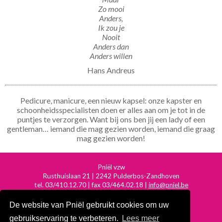
Zo mooi
Anders,
Ik zou je
Nooit
Anders dan
Anders willen
Hans Andreus
Pedicure, manicure, een nieuw kapsel: onze kapster en
schoonheidsspecialisten doen er alles aan om je tot in de
puntjes te verzorgen. Want bij ons ben jij een lady of een
gentleman… iemand die mag gezien worden, iemand die graag
mag gezien worden!
Pniël vzw
Rusthuislaan 21 | 2242 Pulderbos-Zandhoven
tel. 03/410.12.70 | fax 03/464.02.18 |
info@pniel.be
Erkenningsnummer: PE073/VZB2349
De website van Pniël gebruikt cookies om uw
Ondernemingsnummer: 0410.516.668
gebruikservaring te verbeteren.
Lees meer
Privacy Statement
|
Cookie Policy